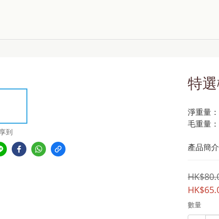
特選
淨重量：
毛重量：
享到
產品簡介
HK$80.
HK$65.
數量