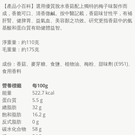
【產品小百科】選用優質脫水香菇配上獨特的梅子味製作而
成，香脆可口、清香微鹹。按中醫記載，香菇味甘性平，有補
肝腎、健脾胃、益氣血、美容顏之功效。硏究更指香菇中的氨
基酸和蛋白質有助健體益智。
淨重量：約110克
毛重量：約175克
成份：香菇、麥芽糖、食鹽、植物油、梅粉、甜味劑 (E951)、
食用香料
營養標籤
每100g
能量
522.7 kcal
蛋白質
5.5 g
總脂肪
32 g
飽和脂肪
16.2 g
反式脂肪
0 g
碳水化合物
58 g