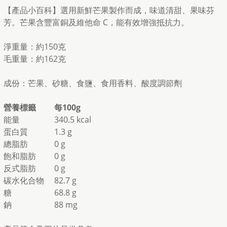
【產品小百科】選用新鮮芒果製作而成，味道清甜、果味芬
芳。芒果含豐富銅及維他命 C，能有效增強抵抗力。
淨重量：約150克
毛重量：約162克
成份：芒果、砂糖、食鹽、食用香料、酸度調節劑
營養標籤
每100g
能量
340.5 kcal
蛋白質
1.3 g
總脂肪
0 g
飽和脂肪
0 g
反式脂肪
0 g
碳水化合物
82.7 g
糖
68.8 g
鈉
88 mg