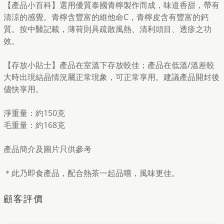
【產品小百科】選用優質泰國青檸製作而成，味道香甜，帶有
清涼的感覺。青檸含豐富的維他命C，青檸皮含有豐富的鈣
質。按中醫記載，薄荷則具疏散風熱、清利頭目、透疹之功
效。
【存放小貼士】產品在室溫下存放較佳；產品在低溫/溫差較
大時出現結晶情況屬正常現象，可正常享用。建議產品開封後
儘快享用。
淨重量：約150克
毛重量：約168克
產品簡介及圖片只供參考
＊此乃即食產品，配合熱茶一起品嚐，風味更佳。
顧客評價