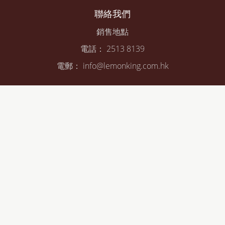
聯絡我們
銷售地點
電話： 2513 8139
電郵： info@lemonking.com.hk
© 2026 Lemon King Company Limited. All rights reserved.